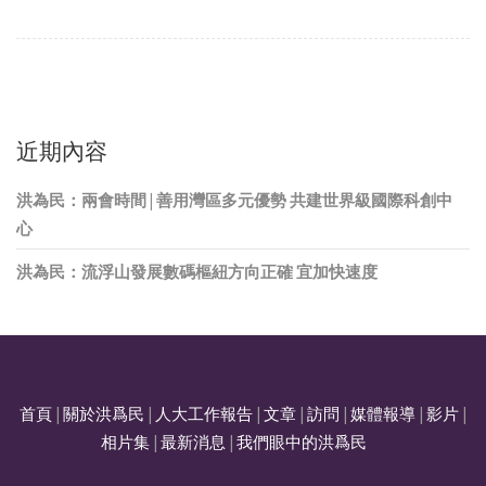
近期內容
洪為民：兩會時間 | 善用灣區多元優勢 共建世界級國際科創中
心
洪為民：流浮山發展數碼樞紐方向正確 宜加快速度
首頁
|
關於洪爲民
|
人大工作報告
|
文章
|
訪問
|
媒體報導
|
影片
|
相片集
|
最新消息
|
我們眼中的洪爲民