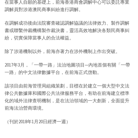
在當事人自願的基礎上，前海香港商會調解中心可以委託專業
調解員對涉港澳民商事糾紛進行調解。
在調解成功後由法院審查確認調解協議的法律效力、製作調解
書或聯繫仲裁機構製作裁決書，靈活高效地解決各類民商事糾
紛，切實保障當事人的合法權益。
除了涉港機制以外，前海亦著力在涉外機制上作出突破。
2017年3月，「一帶一路」法治地圖項目—內地首個有關「一帶
一路」的中文法律數據平台，在前海正式啓動。
該項目由前海管理局組織策劃，目標在於建立一個大型中文法
律公共數據庫和國際公共法律服務平台，有助在前海建立標準
化的域外法律查明機制，是在法治領域的一大創新，全面提升
前海法治營商環境。
（刊於2018年1月20日經濟一週）