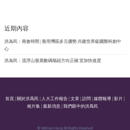
近期內容
洪為民：兩會時間 | 善用灣區多元優勢 共建世界級國際科創中
心
洪為民：流浮山發展數碼樞紐方向正確 宜加快速度
首頁
|
關於洪爲民
|
人大工作報告
|
文章
|
訪問
|
媒體報導
|
影片
|
相片集
|
最新消息
|
我們眼中的洪爲民
© Witman Hung All Rights Reserved