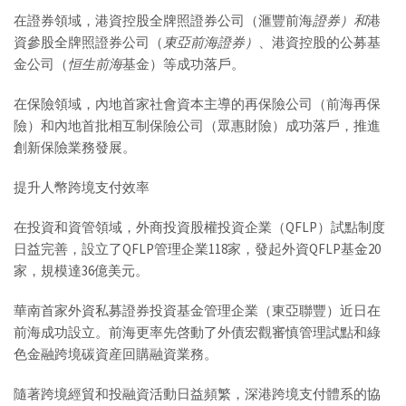
在證券領域，港資控股全牌照證券公司（滙豐前海
證
券）和
港
資參股全牌照證券公司（
東亞前海證券）
、港資控股的公募基
金公司（
恒生前海
基金）等成功落戶。
在保險領域，內地首家社會資本主導的再保險公司（前海再保
險）和內地首批相互制保險公司（眾惠財險）成功落戶，推進
創新保險業務發展。
提升人幣跨境支付效率
在投資和資管領域，外商投資股權投資企業（QFLP）試點制度
日益完善，設立了QFLP管理企業118家，發起外資QFLP基金20
家，規模達36億美元。
華南首家外資私募證券投資基金管理企業（東亞聯豐）近日在
前海成功設立。前海更率先啓動了外債宏觀審慎管理試點和綠
色金融跨境碳資産回購融資業務。
隨著跨境經貿和投融資活動日益頻繁，深港跨境支付體系的協