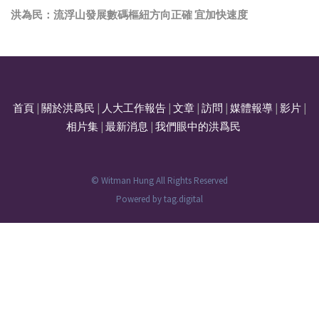
洪為民：流浮山發展數碼樞紐方向正確 宜加快速度
首頁
|
關於洪爲民
|
人大工作報告
|
文章
|
訪問
|
媒體報導
|
影片
|
相片集
|
最新消息
|
我們眼中的洪爲民
© Witman Hung All Rights Reserved
Powered by
tag.digital