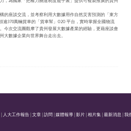
力，為國家「把權力關進制度籠子裏」提供可複製推廣的貴州
構的座談交流，並考察利用大數據用作自然災害預測的「東方
逾370萬輛貨車的「貨車幫」O2O 平台，實時掌握全國物流
。今次交流團觀摩了貴州發展大數據產業的經驗，更藉座談會
州大數據企業向世界舞台走出去。
|
人大工作報告
|
文章
|
訪問
|
媒體報導
|
影片
|
相片集
|
最新消息
|
我