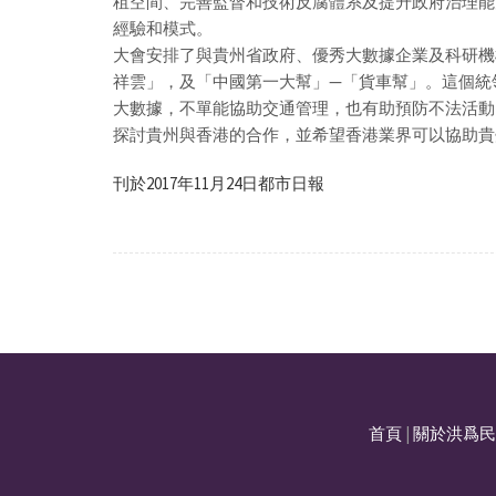
租空間、完善監督和技術反腐體系及提升政府治理能
經驗和模式。
大會安排了與貴州省政府、優秀大數據企業及科研機
祥雲」，及「中國第一大幫」—「貨車幫」。這個統領
大數據，不單能協助交通管理，也有助預防不法活動
探討貴州與香港的合作，並希望香港業界可以協助貴
刊於2017年11月24日都市日報
首頁
|
關於洪爲民