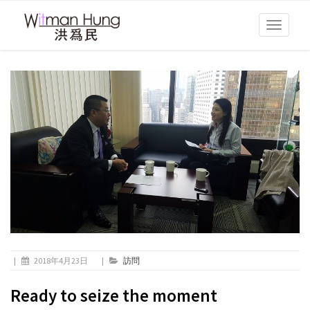
Toggle
navigati
|
2018年4月23日
|
訪問
Ready to seize the moment