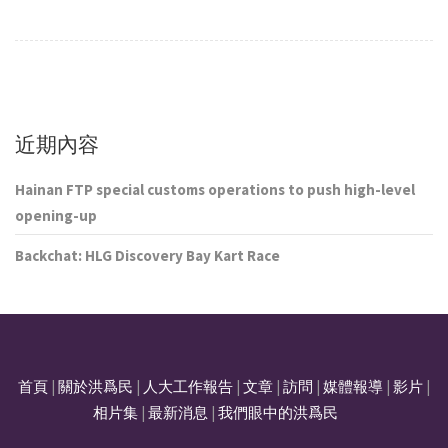
近期內容
Hainan FTP special customs operations to push high-level
opening-up
Backchat: HLG Discovery Bay Kart Race
首頁
|
關於洪爲民
|
人大工作報告
|
文章
|
訪問
|
媒體報導
|
影片
|
相片集
|
最新消息
|
我們眼中的洪爲民