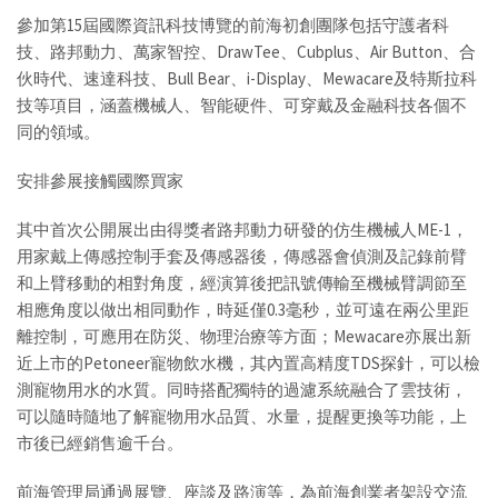
參加第15屆國際資訊科技博覽的前海初創團隊包括守護者科
技、路邦動力、萬家智控、DrawTee、Cubplus、Air Button、合
伙時代、速達科技、Bull Bear、i-Display、Mewacare及特斯拉科
技等項目，涵蓋機械人、智能硬件、可穿戴及金融科技各個不
同的領域。
安排參展接觸國際買家
其中首次公開展出由得獎者路邦動力研發的仿生機械人ME-1，
用家戴上傳感控制手套及傳感器後，傳感器會偵測及記錄前臂
和上臂移動的相對角度，經演算後把訊號傳輸至機械臂調節至
相應角度以做出相同動作，時延僅0.3毫秒，並可遠在兩公里距
離控制，可應用在防災、物理治療等方面；Mewacare亦展出新
近上市的Petoneer寵物飲水機，其內置高精度TDS探針，可以檢
測寵物用水的水質。同時搭配獨特的過濾系統融合了雲技術，
可以隨時隨地了解寵物用水品質、水量，提醒更換等功能，上
市後已經銷售逾千台。
前海管理局通過展覽、座談及路演等，為前海創業者架設交流