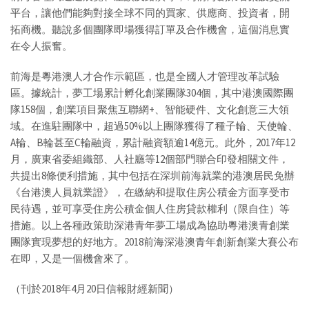
平台，讓他們能夠對接全球不同的買家、供應商、投資者，開
拓商機。聽說多個團隊即場獲得訂單及合作機會，這個消息實
在令人振奮。
前海是粵港澳人才合作示範區，也是全國人才管理改革試驗
區。據統計，夢工場累計孵化創業團隊304個，其中港澳國際團
隊158個，創業項目聚焦互聯網+、智能硬件、文化創意三大領
域。在進駐團隊中，超過50%以上團隊獲得了種子輪、天使輪、
A輪、B輪甚至C輪融資，累計融資額逾14億元。此外，2017年12
月，廣東省委組織部、人社廳等12個部門聯合印發相關文件，
共提出8條便利措施，其中包括在深圳前海就業的港澳居民免辦
《台港澳人員就業證》，在繳納和提取住房公積金方面享受市
民待遇，並可享受住房公積金個人住房貸款權利（限自住）等
措施。以上各種政策助深港青年夢工場成為協助粵港澳青創業
團隊實現夢想的好地方。2018前海深港澳青年創新創業大賽公布
在即，又是一個機會來了。
（刊於2018年4月20日信報財經新聞）