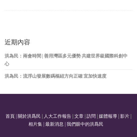
近期內容
洪為民：兩會時間 | 善用灣區多元優勢 共建世界級國際科創中
心
洪為民：流浮山發展數碼樞紐方向正確 宜加快速度
首頁
|
關於洪爲民
|
人大工作報告
|
文章
|
訪問
|
媒體報導
|
影片
|
相片集
|
最新消息
|
我們眼中的洪爲民