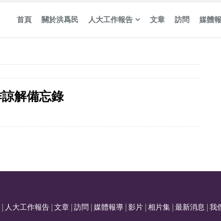
首頁
關於洪爲民
人大工作報告
文章
訪問
媒體
作諒解備忘錄
|
人大工作報告
|
文章
|
訪問
|
媒體報導
|
影片
|
相片集
|
最新消息
|
我