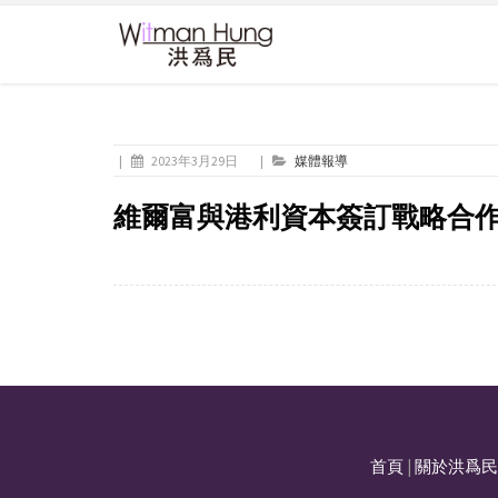
|
2023年3月29日
|
媒體報導
維爾富與港利資本簽訂戰略合
首頁
|
關於洪爲民