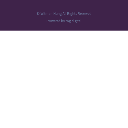
© Witman Hung All Rights Reserved
Powered by
tag.digital