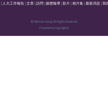
|
人大工作報告
|
文章
|
訪問
|
媒體報導
|
影片
|
相片集
|
最新消息
|
我
© Witman Hung All Rights Reserved
Powered by
tag.digital