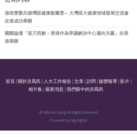
港珠雙擎共築灣區健康新圖景— 大灣區大健康領域發展交流會
在港成功舉辦
國際論壇「迎刃而解：香港作為爭議解決中心邁向共贏」在香
港舉辦
首頁
|
關於洪爲民
|
人大工作報告
|
文章
|
訪問
|
媒體報導
|
影片
|
相片集
|
最新消息
|
我們眼中的洪爲民
© Witman Hung All Rights Reserved
Powered by
tag.digital