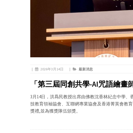
|
2026年3月14日
|
最新消息
「第三屆同創共學-AI咒語繪畫
3月14日，洪爲民教授出席由佛教沈香林紀念中學
技教育領袖協會、互聯網專業協會及香港菁英會教育
獎禮,並為獲獎隊伍頒獎。