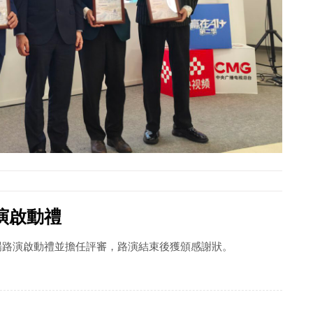
演啟動禮
專場路演啟動禮並擔任評審，路演結束後獲頒感謝狀。